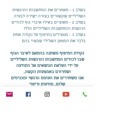
בשלב 1 - מאתרים את המחשבות והרגשות
השליליים שקשורים בצורה ישירה לבעיה
בשלב 2 - מאתרים באילו איברי גוף לכודים
הרגשות והמחשבות השליליים הללו
בשלב 3 - מנטרלים בתיפוף על נקודה אחת
בלבד את המטען השלילי שמצוי בהם
נקודת התיפוף משתנה בהתאם לאיבר הגוף
שבו לכודים המחשבות והרגשות השליליים
על ידי העלאת הנושאים אל התודעה
ושחרורם באמצעות הקשה,
אנו משחררים את העומס הרגשי
ומכניסים
שלום, מודעות וריפוי
הניקוי והטיהור יכול להיות במפגש דרך
הזום (משך המפגש שעה)
או להתבצע מרחוק, לאחר התכתבות ומיקוד
הנושא.
להצטרף אל אחד ממרחבי הלמידה:
🌸