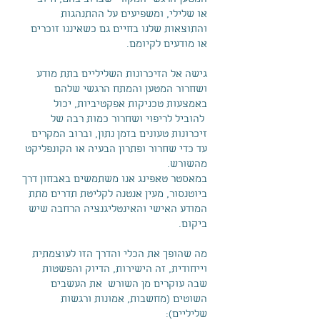
המטען הרגשי המקורי שצרוב בהם, חיובי
או שלילי, ומשפיעים על ההתנהגות
והתוצאות שלנו בחיים גם כשאיננו זוכרים
או מודעים לקיומם.
גישה אל הזיכרונות השליליים בתת מודע
ושחרור המטען והמתח הרגשי שלהם
באמצעות טכניקות אפקטיביות, יכול
להוביל לריפוי ושחרור כמות רבה של
זיכרונות טעונים בזמן נתון, וברוב המקרים
עד כדי שחרור ופתרון הבעיה או הקונפליקט
מהשורש.
במאסטר טאפינג אנו משתמשים באבחון דרך
ביוטנסור, מעין אנטנה לקליטת תדרים מתת
המודע האישי והאינטליגנציה הרחבה שיש
ביקום.
מה שהופך את הכלי והדרך הזו לעוצמתית
וייחודית, זה הישירות, הדיוק והפשטות
שבה עוקרים מן השורש את העשבים
השוטים (מחשבות, אמונות ורגשות
שליליים):