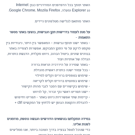
האתר תומך בכל הדפדפנים המודרניים כגון: Internet
Explorer 10 ומעלה, Google Chrome, Mozila Firefox.
האתר מותאם לגלישה מטלפונים ניידים.
על מנת לעמוד בדרישות תקן הנגישות, בוצעו באתר מספר
התאמות
–
- באתר ישנו תוסף נגישות – המאפשר בין היתר, ניגודיות בין
טקסט לרקע על פי התקן המבוקש, אפשרות לצפייה באתר
בגוונים שונים, ביטול הבהוב, ניווט מקלדת, הדגשת כותרות,
הגדלה של אותיות ועוד
- באתר שמירה על היררכיה ונראות ברורה
- בכל עמוד ישנה כותרת ראשית מוגדלת
- שימוש בטפסים ברורים וקלים למילוי
- שימוש בפונטים ברורים וקלים לקריאה
- שימוש בקישורים עם הסבר לגבי מהות הקישור
- ישנו תפריט ראשי נקי וברור, קל לניווט
- קיימות שתי אפשרויות ניווט באתר - תפריט וחיפוש
- להגדלת והקטנת הגופן יש ללחוץ על המקשים ctrl +
במידה ונתקלתם בנושאים הדורשים הנגשה נוספת, מוזמנים
לפנות אלינו.
כדי שנוכל לטפל בבעיה בדרך הטובה ביותר, אנו ממליצים