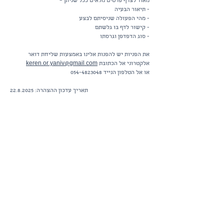
מאוד לצרף פרטים מלאים ככל שניתן –
- תיאור הבעיה
- מהי הפעולה שניסיתם לבצע
- קישור לדף בו גלשתם
- סוג הדפדפן וגרסתו
את הפניות יש להפנות אלינו באמצעות שליחת דואר
אלקטרוני אל הכתובת
keren.or.yaniv@gmail.com
או אל הטלפון הנייד
054-4823048
​תאריך עדכון ההצהרה:
22.8.2025